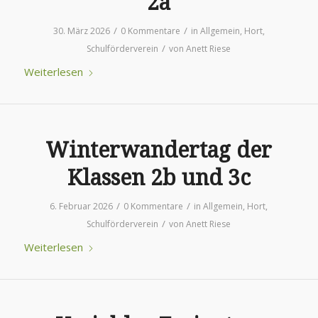
2a
/
/
30. März 2026
0 Kommentare
in
Allgemein
,
Hort
,
/
Schulförderverein
von
Anett Riese
Weiterlesen
Winterwandertag der
Klassen 2b und 3c
/
/
6. Februar 2026
0 Kommentare
in
Allgemein
,
Hort
,
/
Schulförderverein
von
Anett Riese
Weiterlesen