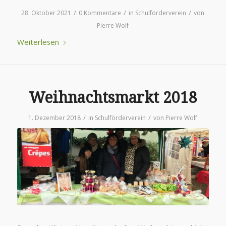
/
/
/
28. Oktober 2021
0 Kommentare
in
Schulförderverein
von
Pierre Wolf
Weiterlesen
Weihnachtsmarkt 2018
/
/
1. Dezember 2018
in
Schulförderverein
von
Pierre Wolf