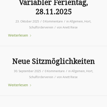
Variabler Ferientag,
28.11.2025
/
/
23. Oktober 2025
0 Kommentare
in
Allgemein
,
Hort
,
/
Schulförderverein
von
Anett Riese
Weiterlesen
Neue Sitzmöglichkeiten
/
/
30. September 2025
0 Kommentare
in
Allgemein
,
Hort
,
/
Schulförderverein
von
Anett Riese
Weiterlesen