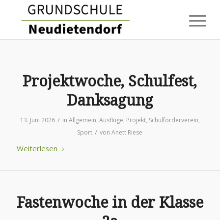
Projektwoche, Schulfest,
Danksagung
/
13. Juni 2026
in
Allgemein
,
Ausflüge
,
Projekt
,
Schulförderverein
,
/
Sport
von
Anett Riese
Weiterlesen
Fastenwoche in der Klasse