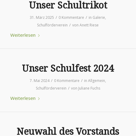
Unser Schultrikot
/
/
31. März 2025
0 Kommentare
in
Galerie
,
/
Schulförderverein
von
Anett Riese
Weiterlesen
Unser Schulfest 2024
/
/
7. Mai 2024
0 Kommentare
in
Allgemein
,
/
Schulförderverein
von
Juliane Fuchs
Weiterlesen
Neuwahl des Vorstands