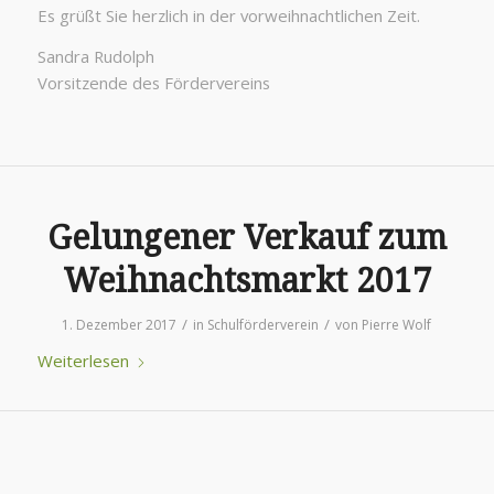
Es grüßt Sie herzlich in der vorweihnachtlichen Zeit.
Sandra Rudolph
Vorsitzende des Fördervereins
Gelungener Verkauf zum
Weihnachtsmarkt 2017
/
/
1. Dezember 2017
in
Schulförderverein
von
Pierre Wolf
Weiterlesen