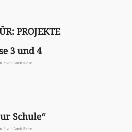
ÜR:
PROJEKTE
se 3 und 4
/
in
von
Anett Riese
zur Schule“
/
in
von
Anett Riese