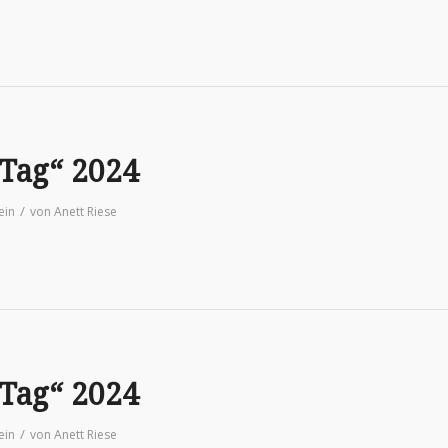
 Tag“ 2024
/
ein
von
Anett Riese
 Tag“ 2024
/
ein
von
Anett Riese