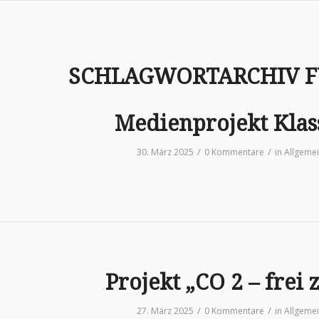
SCHLAGWORTARCHIV F
Medienprojekt Klas
/
/
30. März 2025
0 Kommentare
in
Allgeme
Projekt „CO 2 – frei 
/
/
27. März 2025
0 Kommentare
in
Allgeme