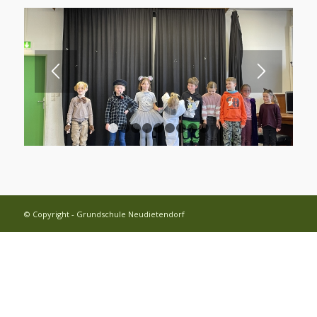
1
2
3
4
5
6
7
8
9
© Copyright - Grundschule Neudietendorf