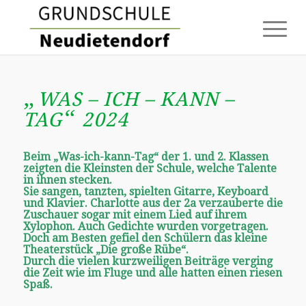
„
WAS – ICH – KANN –
“
TAG
2024
Beim „Was-ich-kann-Tag“ der 1. und 2. Klassen
zeigten die Kleinsten der Schule, welche Talente
in ihnen stecken.
Sie sangen, tanzten, spielten Gitarre, Keyboard
und Klavier. Charlotte aus der 2a verzauberte die
Zuschauer sogar mit einem Lied auf ihrem
Xylophon. Auch Gedichte wurden vorgetragen.
Doch am Besten gefiel den Schülern das kleine
Theaterstück „Die große Rübe“.
Durch die vielen kurzweiligen Beiträge verging
die Zeit wie im Fluge und alle hatten einen riesen
Spaß.