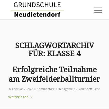
SCHLAGWORTARCHIV
FÜR:
KLASSE 4
Erfolgreiche Teilnahme
am Zweifelderballturnier
/
/
/
6. Februar 2026
0 Kommentare
in
Allgemein
von
Anett Riese
Weiterlesen