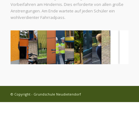
Vorbeifahren am Hindernis. Dies erforderte von allen große
Anstrengungen. Am Ende wartete auf jeden Schüler ein
wohlverdienter Fahrradpass.
© Copyright - Grundschule Neudietendorf