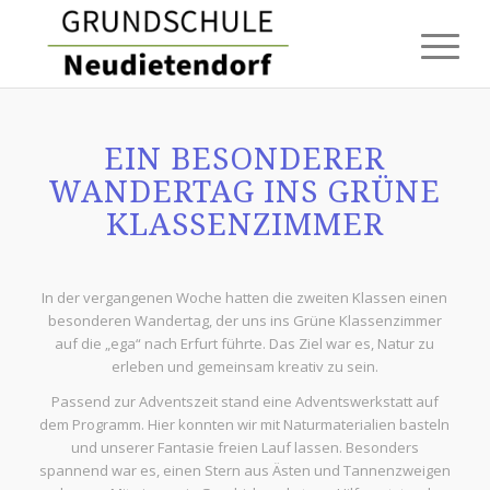
EIN BESONDERER
WANDERTAG INS GRÜNE
KLASSENZIMMER
In der vergangenen Woche hatten die zweiten Klassen einen
besonderen Wandertag, der uns ins Grüne Klassenzimmer
auf die „ega“ nach Erfurt führte. Das Ziel war es, Natur zu
erleben und gemeinsam kreativ zu sein.
Passend zur Adventszeit stand eine Adventswerkstatt auf
dem Programm. Hier konnten wir mit Naturmaterialien basteln
und unserer Fantasie freien Lauf lassen. Besonders
spannend war es, einen Stern aus Ästen und Tannenzweigen