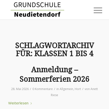
SCHLAGWORTARCHIV
FÜR:
KLASSEN 1 BIS 4
Anmeldung –
Sommerferien 2026
/
/
/
28. Mai 2026
0 Kommentare
in
Allgemein
,
Hort
von
Anett
Riese
Weiterlesen