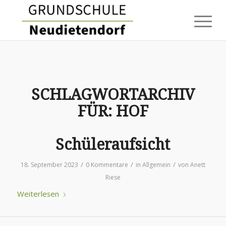
SCHLAGWORTARCHIV
FÜR:
HOF
Schüleraufsicht
/
/
/
18. September 2023
0 Kommentare
in
Allgemein
von
Anett
Riese
Weiterlesen