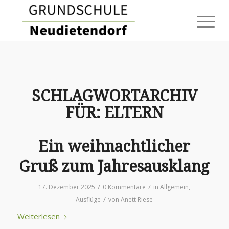
SCHLAGWORTARCHIV
FÜR:
ELTERN
Ein weihnachtlicher
Gruß zum Jahresausklang
/
/
17. Dezember 2025
0 Kommentare
in
Allgemein
,
/
Ausflüge
von
Anett Riese
Weiterlesen