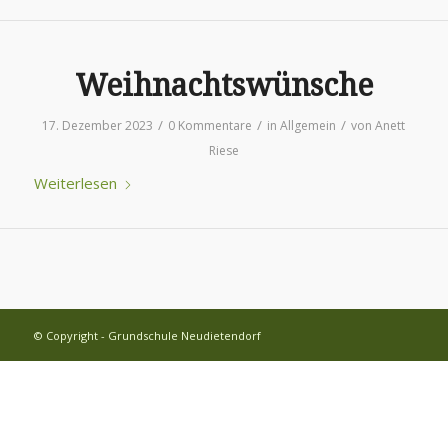
Weihnachtswünsche
/
/
/
17. Dezember 2023
0 Kommentare
in
Allgemein
von
Anett
Riese
Weiterlesen
© Copyright - Grundschule Neudietendorf