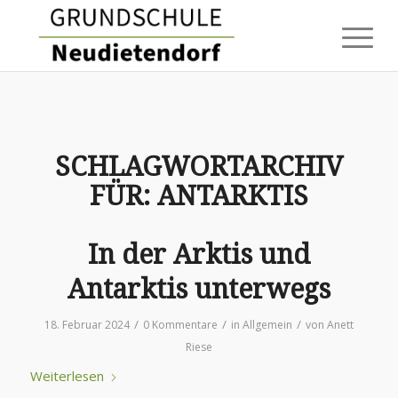
SCHLAGWORTARCHIV
FÜR:
ANTARKTIS
In der Arktis und
Antarktis unterwegs
/
/
/
18. Februar 2024
0 Kommentare
in
Allgemein
von
Anett
Riese
Weiterlesen