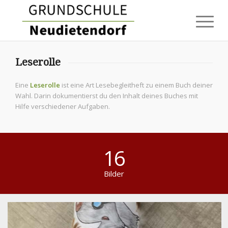
Leserolle
Eine
Leserolle
ist eine Art Lesebegleitheft zu einem Buch deiner
Wahl. Darin dokumentierst du den Inhalt deines Buches mit
Hilfe verschiedener Aufgaben.
16
Bilder