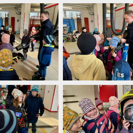
image7
image4