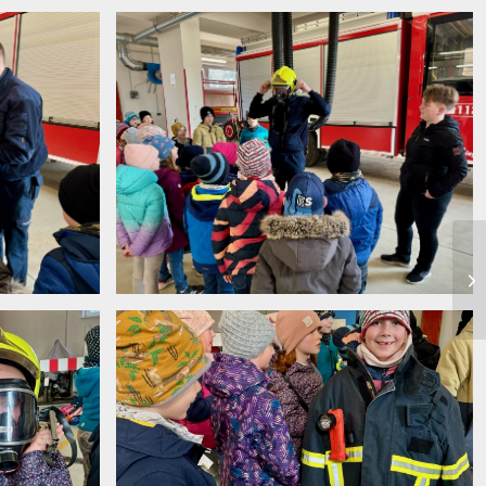
image6
image3