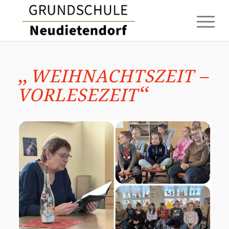
„
WEIHNACHTSZEIT –
“
VORLESEZEIT