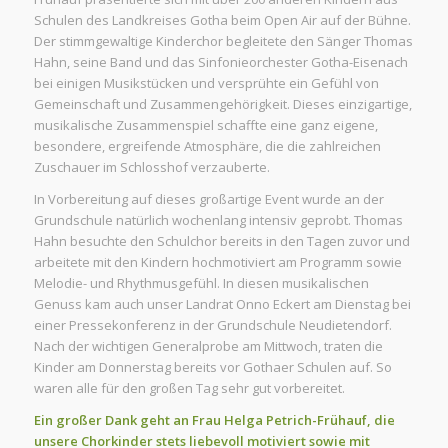
Schulen des Landkreises Gotha beim Open Air auf der Bühne.
Der stimmgewaltige Kinderchor begleitete den Sänger Thomas
Hahn, seine Band und das Sinfonieorchester Gotha-Eisenach
bei einigen Musikstücken und versprühte ein Gefühl von
Gemeinschaft und Zusammengehörigkeit. Dieses einzigartige,
musikalische Zusammenspiel schaffte eine ganz eigene,
besondere, ergreifende Atmosphäre, die die zahlreichen
Zuschauer im Schlosshof verzauberte.
In Vorbereitung auf dieses großartige Event wurde an der
Grundschule natürlich wochenlang intensiv geprobt. Thomas
Hahn besuchte den Schulchor bereits in den Tagen zuvor und
arbeitete mit den Kindern hochmotiviert am Programm sowie
Melodie- und Rhythmusgefühl. In diesen musikalischen
Genuss kam auch unser Landrat Onno Eckert am Dienstag bei
einer Pressekonferenz in der Grundschule Neudietendorf.
Nach der wichtigen Generalprobe am Mittwoch, traten die
Kinder am Donnerstag bereits vor Gothaer Schulen auf. So
waren alle für den großen Tag sehr gut vorbereitet.
Ein großer Dank geht an Frau Helga Petrich-Frühauf, die
unsere Chorkinder stets liebevoll motiviert sowie mit