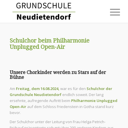
Schulchor beim Philharmonie
Unplugged Open-Air
Unsere Chorkinder werden zu Stars auf der
Bühne
Am
Freitag, dem 16.08.2024,
war es für den
Schulchor der
Grundschule Neudietendorf
endlich soweit. Der lang
ersehnte, aufregende Auftritt beim
Philharmonie Unplugged
Open-Air
auf dem Schloss Friedenstein in Gotha stand kurz
bevor.
Der Schulchor unter der Leitung von Frau Helga Petrich-
Frühauf präsentierte sich mit über 200 anderen Kindern aus